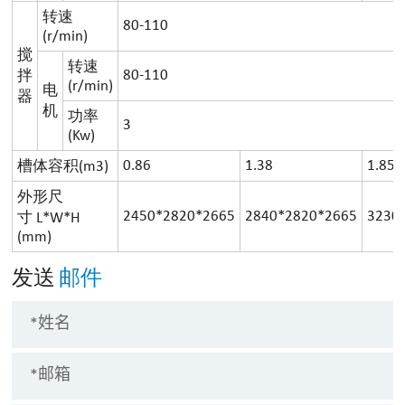
转速
80-110
(r/min)
搅
转速
80-110
拌
(r/min)
电
器
机
功率
3
(Kw)
0.86
1.38
1.85
槽体容积(m3)
外形尺
2450*2820*2665
2840*2820*2665
3230
寸 L*W*H
(mm)
发送
邮件