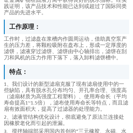
证金属矿物在固液分离中获得良好的脱水指标。经实
践证明，该产品技术和性能已达到或超过了国际同类
产品的先进水平。
工作原理：
工作时，过滤盘在浆槽内作圆周运动，借助真空泵产
生的压力差，将颗粒吸附在盘布上，形成一定厚度的
滤饼，滤液穿过滤饼、滤饼由中心轴排出，滤饼在刮
刀和风机的压力作用下落下，落入卸料滤饼槽中。
特点：
1、我们设计的新型滤扇克服了现有滤扇使用中的一
些缺陷，具有脱水孔分布均匀、开孔率合理、强度高
（滤扇材质为高强度工程塑料）、使用寿命长（平均
寿命提高1~1.5倍），滤布使用寿命长等特点，而且滤
扇有效面积大，提高了过滤器的处理能力。
2、滤液管结构优化设计，彻底避免了原法兰连接处
因橡胶老化而引起的泄漏。
3、搅拌轴端部采用国内首创的“三元橡胶、永磁、水