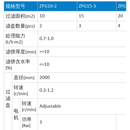
ZPG10-2
ZPG15-3
ZPG2
规格型号
10
15
20
过滤面积(m2)
2
3
4
滤盘数量(pcs)
处理能力
0.7-1.0
(t/h·m2)
>=10
滤饼厚度(mm)
滤饼含水率
<=10
(%)
2000
直径(mm)
转速
0.3-1.2
过
(r/min)
滤
转速
盘
Adjustable
(r/min)
电
机
功率
3
(Kw)