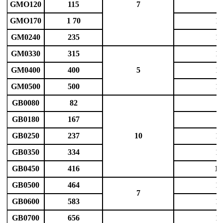
GMO120
115
7
7
GMO170
1 70
1
GM0240
235
1
GM0330
315
1
GM0400
400
5
1
GM0500
500
1
GB0080
82
3
GB0180
167
7
GB0250
237
10
1
GB0350
334
1
GB0450
416
1 
GB0500
464
1
7
GB0600
583
1
GB0700
656
1