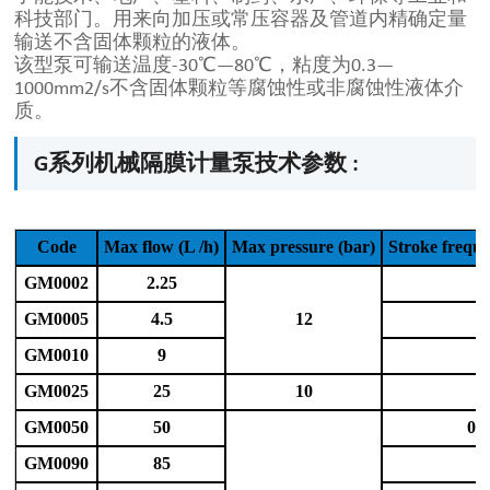
科技部门。用来向加压或常压容器及管道内精确定量
输送不含固体颗粒的液体。
该型泵可输送温度-30℃—80℃，粘度为0.3—
1000mm2/s不含固体颗粒等腐蚀性或非腐蚀性液体介
质。
G系列机械隔膜计量泵技术参数 :
Code
Max flow (L /h)
Max pressure (bar)
Stroke frequ
GM0002
2.25
3
GM0005
4.5
12
3
GM0010
9
3
GM0025
25
10
7
GM0050
50
0.
GM0090
85
7