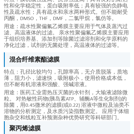
性和化学稳定性，蛋白吸附率低；具有较强的负静电
性及疏水性；具有疏水和亲水两种形式。但不能耐受
丙酮，DMSO，THF，DMF，二氯甲烷，氯仿等。
用途：疏水性聚偏氟乙烯膜主要应用于气体及蒸汽过
滤、高温液体的过滤。 亲水性聚偏氟乙烯膜主要应用
于组织培养基、添加剂等除菌过滤溶剂和化学原料的
净化过滤，试剂的无菌处理，高温液体的过滤等。
混合纤维素酯滤膜
特点：孔径比较均匀，孔隙率高，无介质脱落，质地
薄，阻力小，滤速快，吸附极小，使用价格成本低，
但不耐有机溶液和强酸、强碱溶液。
用途：医药工业需热压灭菌的水针剂，大输液滤除微
粒。 对热敏性药物(胰岛素ATP、辅酶A等生化制剂)的
除菌，用0.45微米的滤膜(或0.22) 溶液中微粒及油类不
溶物的分析测定，及水质污染指数测定。 应用于体细
胞杂交和线粒互补预测杂种优势研究等科研部门。
聚丙烯滤膜